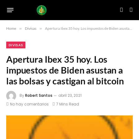
Home
»
Divisas
»
Apertura Ibex 35 hoy. Los impuestos de Biden asustan a las bolsas y castigan al bitcoin
DIVISAS
Apertura Ibex 35 hoy. Los
impuestos de Biden asustan a
las bolsas y castigan al bitcoin
By
Robert Santos
abril 23, 2021
No hay comentarios
7 Mins Read