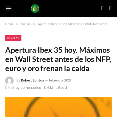
Home
»
Divisas
»
Apertura Ibex 35 hoy. Máximos en Wall Street antes de los NFP, euro y oro frenan la caída
DIVISAS
Apertura Ibex 35 hoy. Máximos
en Wall Street antes de los NFP,
euro y oro frenan la caída
By
Robert Santos
febrero 5, 2021
No hay comentarios
6 Mins Read