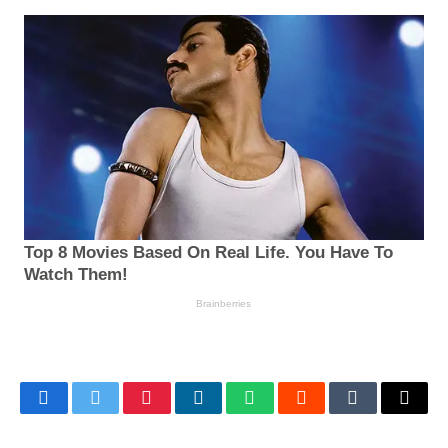
Facebook
Twitter
Pinterest
LinkedIn
WhatsApp
Reddit
Tumblr
Email