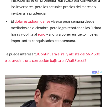
inflación no es un problema real acaba por convencer a
los inversores, pero los actuales precios del mercado
invitan a la prudencia.
El
dólar estadounidense
vive su peor semana desde
mediados de diciembre, pero logra rebotar en las última
horas y obliga al
euro
y al oro a poner en juego niveles
importantes conquistados esta semana.
Te puede interesar:
¿Continuará el rally alcista del S&P 500
o se avecina una corrección bajista en Wall Street?