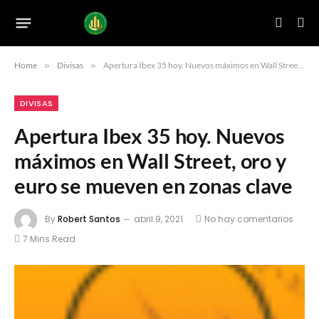
Home
»
Divisas
»
Apertura Ibex 35 hoy. Nuevos máximos en Wall Street, oro y euro se mueven en zonas clave
DIVISAS
Apertura Ibex 35 hoy. Nuevos
máximos en Wall Street, oro y
euro se mueven en zonas clave
By
Robert Santos
abril 9, 2021
No hay comentarios
7 Mins Read