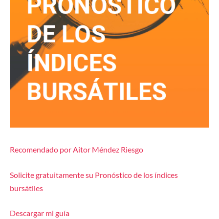
Recomendado por Aitor Méndez Riesgo
Solicite gratuitamente su Pronóstico de los índices
bursátiles
Descargar mi guía