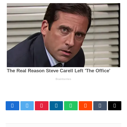
Facebook
Twitter
Pinterest
LinkedIn
WhatsApp
Reddit
Tumblr
Email