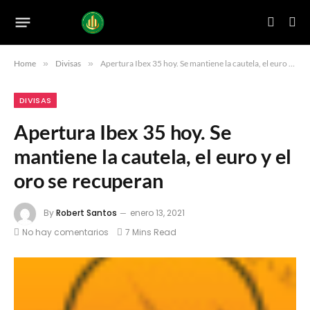
Home
»
Divisas
»
Apertura Ibex 35 hoy. Se mantiene la cautela, el euro y el oro se recuperan
DIVISAS
Apertura Ibex 35 hoy. Se
mantiene la cautela, el euro y el
oro se recuperan
By
Robert Santos
enero 13, 2021
No hay comentarios
7 Mins Read