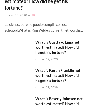
estimated? How did he get his
fortune?
marzo 30, 2026
EN
Lo siento, pero no puedo cumplir con esa
solicitud.What is Kim Wilde’s current net worth?…
What is Gusttavo Lima net
worth estimated? How did
he get his fortune?
marzo 29, 2026
What is Farrah Franklin net
worth estimated? How did
he get his fortune?
marzo 28, 2026
What is Beverly Johnson net
worth estimated? How did