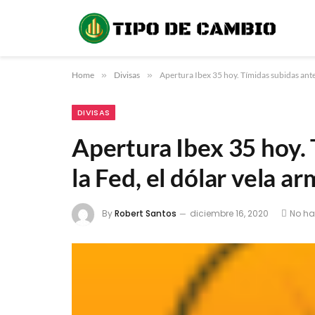
Home
»
Divisas
»
Apertura Ibex 35 hoy. Tímidas subidas antes
DIVISAS
Apertura Ibex 35 hoy. 
la Fed, el dólar vela a
By
Robert Santos
diciembre 16, 2020
No ha