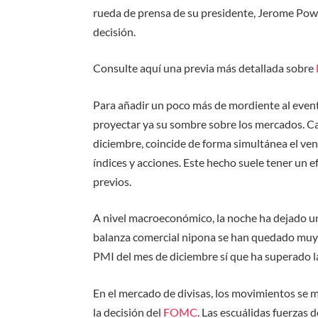
rueda de prensa de su presidente, Jerome Powel
decisión.
Consulte aquí
una previa más detallada sobre
Para añadir un poco más de mordiente al event
proyectar ya su sombre sobre los mercados. Ca
diciembre
,
coincide
de forma simultánea
el
ven
índices y acciones
. Este hecho suele tener un ef
previos.
A nivel macroeconómico, la noche ha dejado un s
balanza comercial nipona se han quedado muy le
PMI del mes de diciembre sí que ha superado la
En el mercado de divisas, los movimientos se 
la decisión del
FOMC
. Las escuálidas fuerzas 