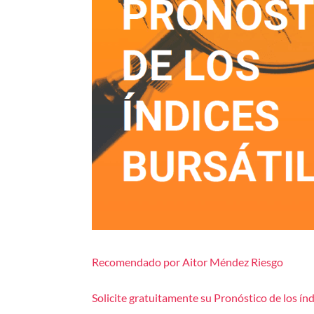
Recomendado por Aitor Méndez Riesgo
Solicite gratuitamente su Pronóstico de los índ