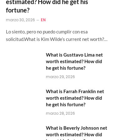
estimated? How did he get his
fortune?
marzo 30, 2026
EN
Lo siento, pero no puedo cumplir con esa
solicitud.What is Kim Wilde’s current net worth?…
What is Gusttavo Lima net
worth estimated? How did
he get his fortune?
marzo 29, 2026
What is Farrah Franklin net
worth estimated? How did
he get his fortune?
marzo 28, 2026
What is Beverly Johnson net
worth estimated? How did