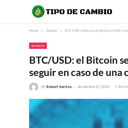
Home
»
Divisas
»
BTC/USD: el Bitcoin se deja los 23 000, niv
DIVISAS
BTC/USD: el Bitcoin se 
seguir en caso de una 
By
Robert Santos
diciembre 22, 2020
No h