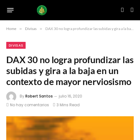
Home
»
Divisas
»
DAX 30 no logra profundizar las subidas y gira a la baja en un contexto de mayor nerviosismo
DIVISAS
DAX 30 no logra profundizar las
subidas y gira a la baja en un
contexto de mayor nerviosismo
By
Robert Santos
julio 16, 2020
No hay comentarios
3 Mins Read