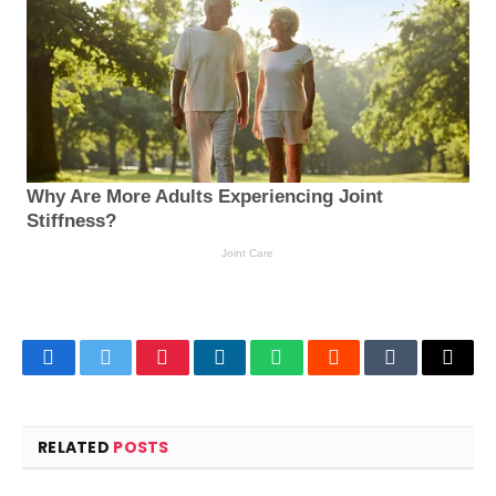
Facebook
Twitter
Pinterest
LinkedIn
WhatsApp
Reddit
Tumblr
Email
RELATED
POSTS