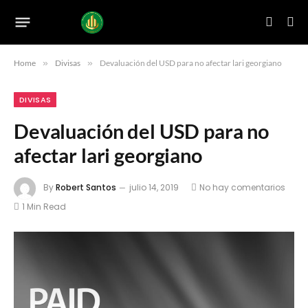
Home
»
Divisas
»
Devaluación del USD para no afectar lari georgiano
DIVISAS
Devaluación del USD para no
afectar lari georgiano
By
Robert Santos
julio 14, 2019
No hay comentarios
1 Min Read