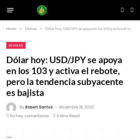
Home
»
Divisas
»
Dólar hoy: USD/JPY se apoya en los 103 y activa el rebote, pero la tendencia subyacente es bajista
DIVISAS
Dólar hoy: USD/JPY se apoya
en los 103 y activa el rebote,
pero la tendencia subyacente
es bajista
By
Robert Santos
diciembre 18, 2020
No hay comentarios
3 Mins Read