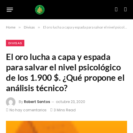
Home
»
Divisas
»
El oro lucha a capa y espada para salvar el nivel psicológico de los 1.900 $. ¿Qué propone el análisis técnico?
DIVISAS
El oro lucha a capa y espada
para salvar el nivel psicológico
de los 1.900 $. ¿Qué propone el
análisis técnico?
By
Robert Santos
octubre 23, 2020
No hay comentarios
3 Mins Read