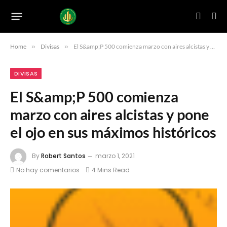
Home
»
Divisas
»
El S&amp;P 500 comienza marzo con aires alcistas y pone el ojo en sus máximos históricos
DIVISAS
El S&amp;P 500 comienza
marzo con aires alcistas y pone
el ojo en sus máximos históricos
By
Robert Santos
marzo 1, 2021
No hay comentarios
4 Mins Read