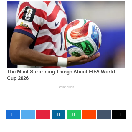
Facebook
Twitter
Pinterest
LinkedIn
WhatsApp
Reddit
Tumblr
Email