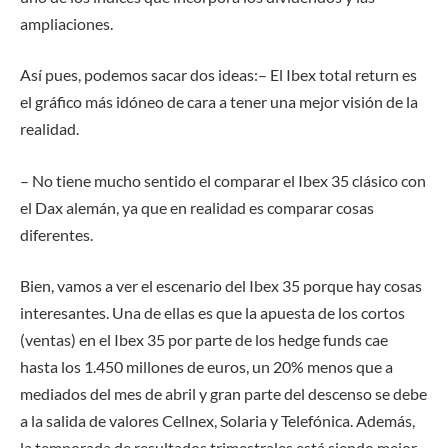
ampliaciones
.
Así pues, podemos sacar dos ideas:
– El Ibex total return es
el gráfico más
idóneo de cara a tener una mejor visión de la
realidad.
– No tiene mucho sentido el comparar el Ibex 35
clásico
con
el Dax alemán, ya que
en realidad
es comparar cosas
di
ferentes.
Bien, vamos a ver el escenario del Ibex 35 porque hay cosas
interesantes. Una de ellas es que l
a apuesta de los cortos
(ventas)
en el
Ibex 35 por parte de los hedge funds
cae
hasta los 1.450 millones
de euros,
un 20% menos que a
mediados del mes de abril
y g
ran parte del descenso se debe
a la salida de valores Cellnex
,
Solaria
y
Telefónica
.
Además,
la temporada de resultados trimestrales está siendo mejor