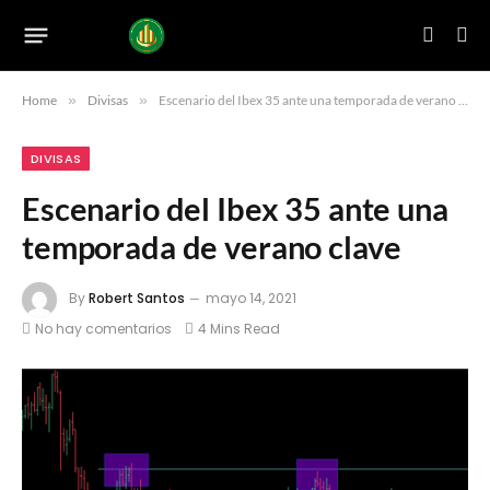
Home
»
Divisas
»
Escenario del Ibex 35 ante una temporada de verano clave
DIVISAS
Escenario del Ibex 35 ante una
temporada de verano clave
By
Robert Santos
mayo 14, 2021
No hay comentarios
4 Mins Read