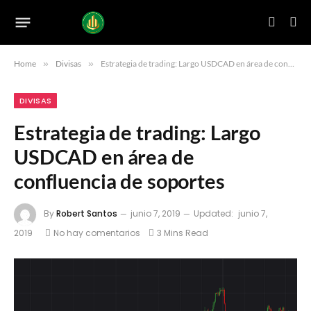
Home
»
Divisas
»
Estrategia de trading: Largo USDCAD en área de confluencia de soportes
DIVISAS
Estrategia de trading: Largo
USDCAD en área de
confluencia de soportes
By
Robert Santos
junio 7, 2019
Updated:
junio 7,
2019
No hay comentarios
3 Mins Read