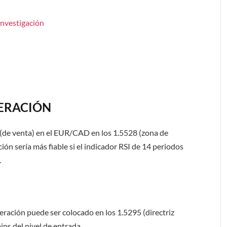
nvestigación
PERACIÓN
 (de venta) en el EUR/CAD en los
1.5528
(zona de
ión sería más fiable si el indicador
RSI
de 14 periodos
.
operación puede ser colocado en los
1.5295
(directriz
pips
del nivel de entrada.