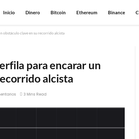
Inicio
Dinero
Bitcoin
Ethereum
Binance
C
n obstáculo clave en su recorrido alcista
rfila para encarar un
ecorrido alcista
entarios
3 Mins Read