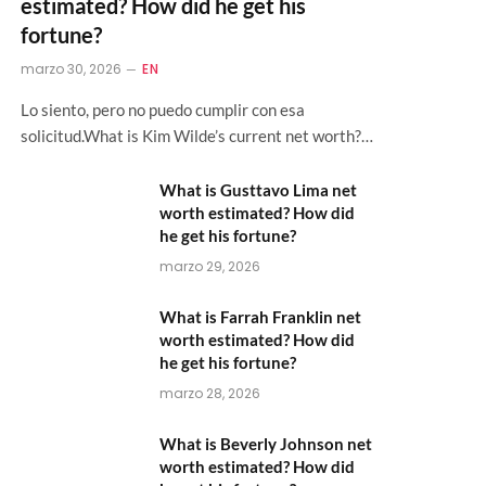
estimated? How did he get his
fortune?
marzo 30, 2026
EN
Lo siento, pero no puedo cumplir con esa
solicitud.What is Kim Wilde’s current net worth?…
What is Gusttavo Lima net
worth estimated? How did
he get his fortune?
marzo 29, 2026
What is Farrah Franklin net
worth estimated? How did
he get his fortune?
marzo 28, 2026
What is Beverly Johnson net
worth estimated? How did