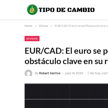
Home
»
Divisas
»
EUR/CAD: El euro se perfila para encarar u
DIVISAS
EUR/CAD: El euro se pe
obstáculo clave en su r
By
Robert Santos
julio 14, 2020
No hay com