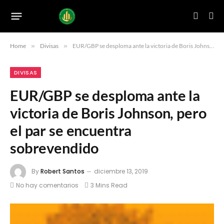
Home
»
Divisas
»
EUR/GBP se desploma ante la victoria de Boris Johnson, pero el par se encuentra sobrevendido
DIVISAS
EUR/GBP se desploma ante la
victoria de Boris Johnson, pero
el par se encuentra
sobrevendido
By
Robert Santos
diciembre 13, 2019
No hay comentarios
3 Mins Read