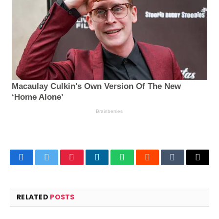
Facebook
Twitter
Pinterest
LinkedIn
WhatsApp
Reddit
Tumblr
Email
RELATED
POSTS