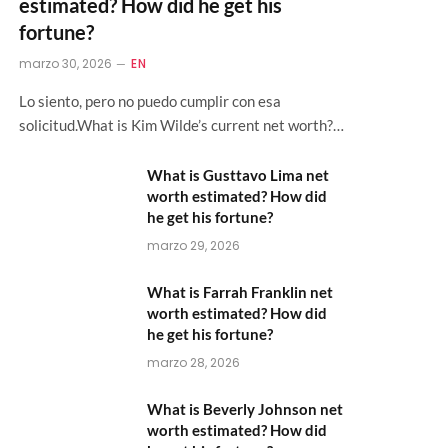
estimated? How did he get his
fortune?
marzo 30, 2026
EN
Lo siento, pero no puedo cumplir con esa
solicitud.What is Kim Wilde’s current net worth?…
What is Gusttavo Lima net
worth estimated? How did
he get his fortune?
marzo 29, 2026
What is Farrah Franklin net
worth estimated? How did
he get his fortune?
marzo 28, 2026
What is Beverly Johnson net
worth estimated? How did