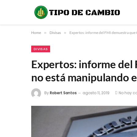
Home
»
Divisas
»
Expertos: informe del FMI demuestra que 
DIVISAS
Expertos: informe del
no está manipulando e
By
Robert Santos
agosto 11, 2019
No hay c