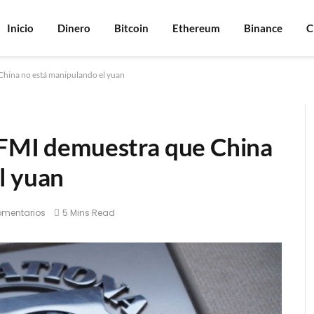
Inicio
Dinero
Bitcoin
Ethereum
Binance
C
China no está manipulando el yuan
 FMI demuestra que China
l yuan
omentarios
5 Mins Read