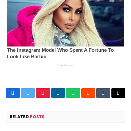
Facebook
Twitter
Pinterest
LinkedIn
WhatsApp
Reddit
Tumblr
Email
RELATED
POSTS