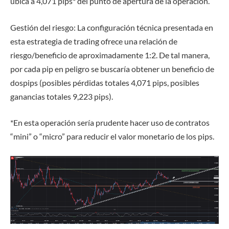
ubica a
4,071 pips
*
del punto de
apertura
de la operación.
Gestión del riesgo:
La configuración técnica presentada en
esta estrategia de trading ofrece una relación de
riesgo/beneficio de aproximadamente
1:2
. De tal manera,
por cada pip en peligro
se buscaría obtener un beneficio de
dos
pips
(posibles pérdidas totales
4,071
pips, posibles
ganancias totales
9,223
pips).
*En esta operación
sería prudente
hacer uso de contratos
“mini” o “micro” para reducir el valor monetario de los pips.