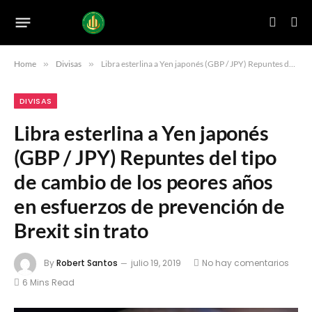
Home
»
Divisas
»
Libra esterlina a Yen japonés (GBP / JPY) Repuntes del tipo de cambio de los peores años en esfuerzos de prevención de Brexit sin trato
DIVISAS
Libra esterlina a Yen japonés
(GBP / JPY) Repuntes del tipo
de cambio de los peores años
en esfuerzos de prevención de
Brexit sin trato
By
Robert Santos
julio 19, 2019
No hay comentarios
6 Mins Read