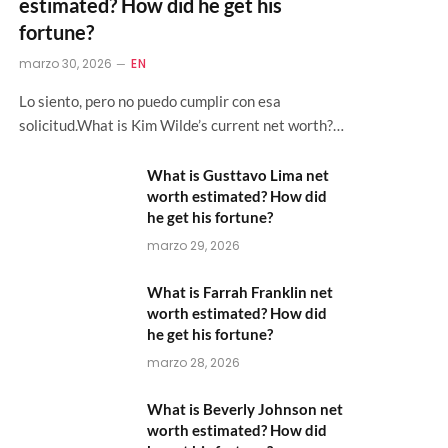
estimated? How did he get his
fortune?
marzo 30, 2026
EN
Lo siento, pero no puedo cumplir con esa
solicitud.What is Kim Wilde’s current net worth?…
What is Gusttavo Lima net
worth estimated? How did
he get his fortune?
marzo 29, 2026
What is Farrah Franklin net
worth estimated? How did
he get his fortune?
marzo 28, 2026
What is Beverly Johnson net
worth estimated? How did