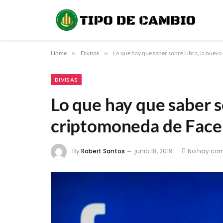
Home
»
Divisas
»
Lo que hay que saber sobre Libra, la nue
DIVISAS
Lo que hay que saber s
criptomoneda de Fac
By
Robert Santos
junio 18, 2019
No hay com