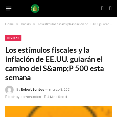
Home
»
Divisas
»
Los estímulos fiscales y la inflación de EE.UU. guiarán el camino del S&amp;P 500 esta semana
DIVISAS
Los estímulos fiscales y la
inflación de EE.UU. guiarán el
camino del S&amp;P 500 esta
semana
By
Robert Santos
marzo 8, 2021
No hay comentarios
4 Mins Read