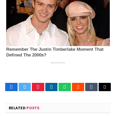
Facebook
Twitter
Pinterest
LinkedIn
WhatsApp
Reddit
Tumblr
Email
RELATED
POSTS