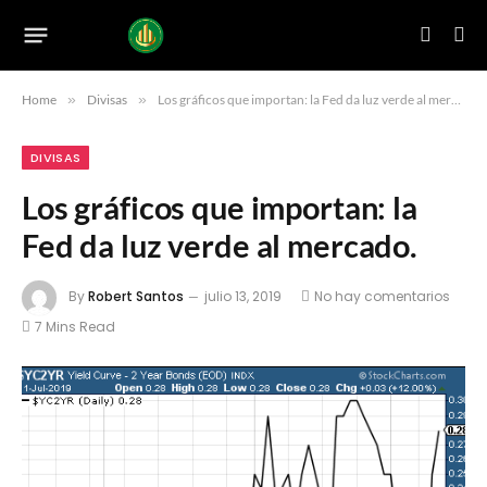
Home
»
Divisas
»
Los gráficos que importan: la Fed da luz verde al mercado.
DIVISAS
Los gráficos que importan: la
Fed da luz verde al mercado.
By
Robert Santos
julio 13, 2019
No hay comentarios
7 Mins Read