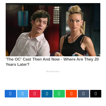
Facebook
Twitter
Pinterest
LinkedIn
WhatsApp
Reddit
Tumblr
Email