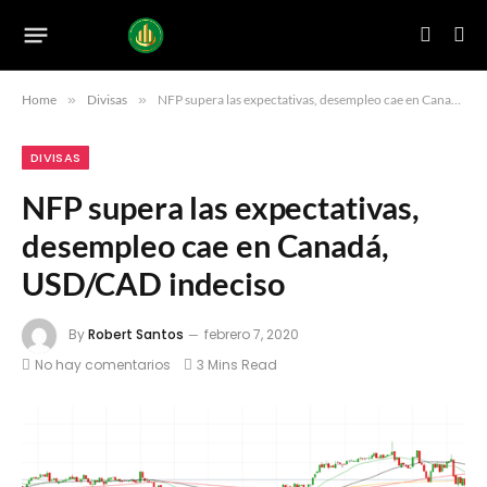
Home
»
Divisas
»
NFP supera las expectativas, desempleo cae en Canadá, USD/CAD indeciso
DIVISAS
NFP supera las expectativas,
desempleo cae en Canadá,
USD/CAD indeciso
By
Robert Santos
febrero 7, 2020
No hay comentarios
3 Mins Read