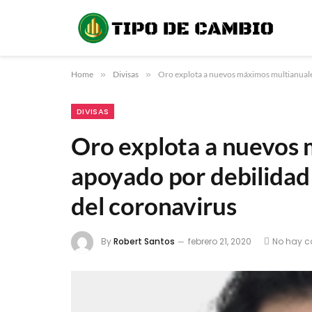
Home
»
Divisas
»
Oro explota a nuevos máximos multianuale
DIVISAS
Oro explota a nuevos
apoyado por debilidad
del coronavirus
By
Robert Santos
febrero 21, 2020
No hay c