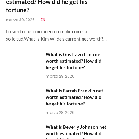
estimated? How did he get his
fortune?
marzo 30, 2026
EN
Lo siento, pero no puedo cumplir con esa
solicitud.What is Kim Wilde’s current net worth?…
What is Gusttavo Lima net
worth estimated? How did
he get his fortune?
marzo 29, 2026
What is Farrah Franklin net
worth estimated? How did
he get his fortune?
marzo 28, 2026
What is Beverly Johnson net
worth estimated? How did