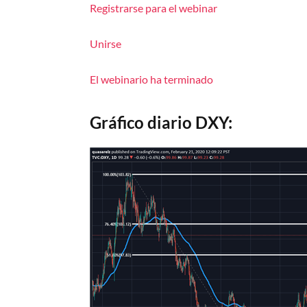
Registrarse para el webinar
Unirse
El webinario ha terminado
Gráfico diario DXY: