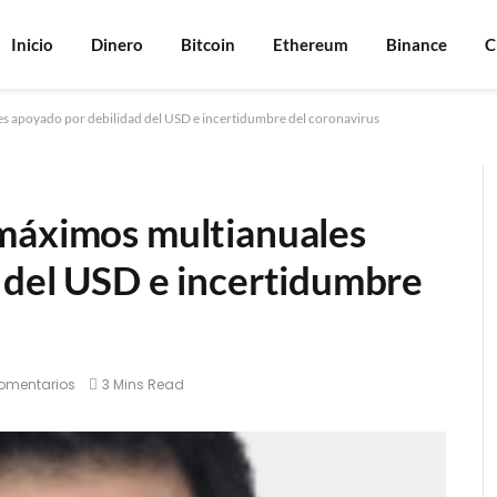
Inicio
Dinero
Bitcoin
Ethereum
Binance
C
s apoyado por debilidad del USD e incertidumbre del coronavirus
 máximos multianuales
 del USD e incertidumbre
omentarios
3 Mins Read