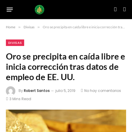
Home
»
Divisas
»
Oro se precipita en caída libre e inicia corrección tras datos de empleo de EE. UU.
DIVISAS
Oro se precipita en caída libre e
inicia corrección tras datos de
empleo de EE. UU.
By
Robert Santos
julio 5, 2019
No hay comentarios
3 Mins Read