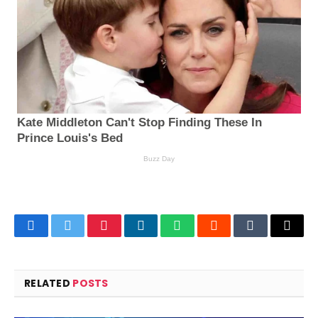
Facebook
Twitter
Pinterest
LinkedIn
WhatsApp
Reddit
Tumblr
Email
RELATED
POSTS