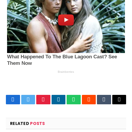
Facebook
Twitter
Pinterest
LinkedIn
WhatsApp
Reddit
Tumblr
Email
RELATED
POSTS