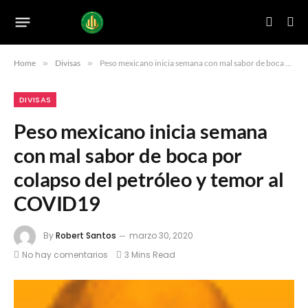
Home
»
Divisas
»
Peso mexicano inicia semana con mal sabor de boca por colapso del petróleo y temor al COVID19
DIVISAS
Peso mexicano inicia semana
con mal sabor de boca por
colapso del petróleo y temor al
COVID19
By
Robert Santos
marzo 30, 2020
No hay comentarios
3 Mins Read