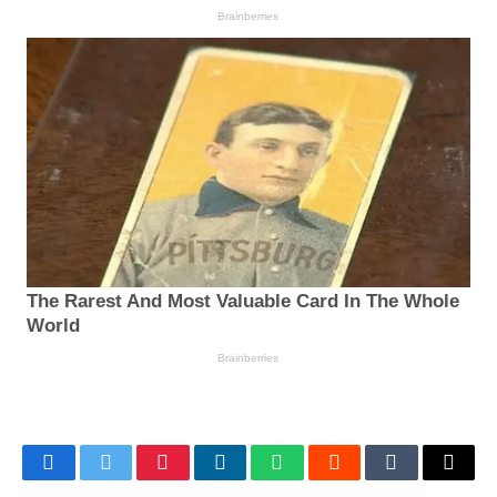
Facebook
Twitter
Pinterest
LinkedIn
WhatsApp
Reddit
Tumblr
Email