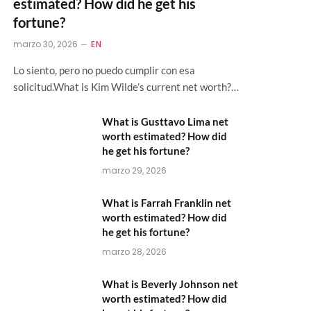
estimated? How did he get his
fortune?
marzo 30, 2026
EN
Lo siento, pero no puedo cumplir con esa
solicitud.What is Kim Wilde’s current net worth?…
What is Gusttavo Lima net
worth estimated? How did
he get his fortune?
marzo 29, 2026
What is Farrah Franklin net
worth estimated? How did
he get his fortune?
marzo 28, 2026
What is Beverly Johnson net
worth estimated? How did