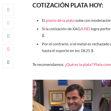
COTIZACIÓN PLATA HOY:
El
precio de la plata
sube con moderación y
Si la cotización de XAG/
USD
logra perfor
$.
Por el contrario, si el metal es rechazado
hasta el soporte en los 18.25 $.
Te recomendamos:
¿Qué es la plata? Plata com