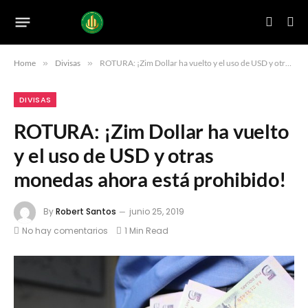
Home
»
Divisas
»
ROTURA: ¡Zim Dollar ha vuelto y el uso de USD y otras monedas ahora está prohibido!
DIVISAS
ROTURA: ¡Zim Dollar ha vuelto
y el uso de USD y otras
monedas ahora está prohibido!
By
Robert Santos
junio 25, 2019
No hay comentarios
1 Min Read