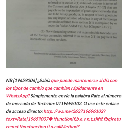
NB [19659006] ¿Sabía
que puede mantenerse al día con
los tipos de cambio que cambian rápidamente en
WhatsApp?
Simplemente envíe la palabra Rate al número
de mercado de Techzim: 0719696102. O use este enlace
de acceso directo:
http: //wa.me/263719696102?
text=Rate[19659007◆!function(f,b,e,v,n,t,s)if(f.fbq)retu
rn;n=f.fbq=function () n.callMethod?