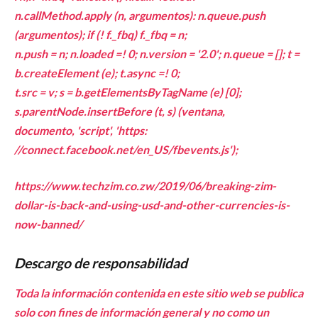
n.callMethod.apply (n, argumentos): n.queue.push
(argumentos); if (! f._fbq) f._fbq = n;
n.push = n; n.loaded =! 0; n.version = '2.0'; n.queue = []; t =
b.createElement (e); t.async =! 0;
t.src = v; s = b.getElementsByTagName (e) [0];
s.parentNode.insertBefore (t, s) (ventana,
documento, 'script', 'https:
//connect.facebook.net/en_US/fbevents.js');
https://www.techzim.co.zw/2019/06/breaking-zim-
dollar-is-back-and-using-usd-and-other-currencies-is-
now-banned/
Descargo de responsabilidad
Toda la información contenida en este sitio web se publica
solo con fines de información general y no como un