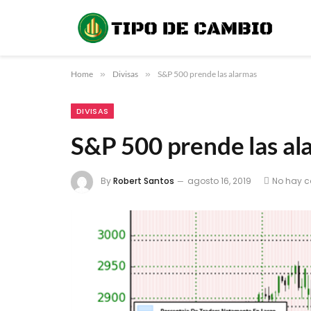
Home
»
Divisas
»
S&P 500 prende las alarmas
DIVISAS
S&P 500 prende las al
By
Robert Santos
agosto 16, 2019
No hay c