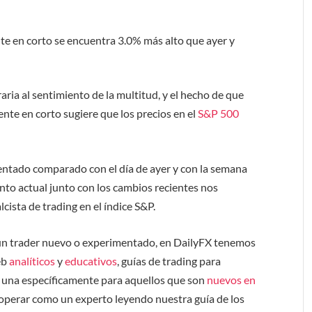
nte en corto se encuentra 3.0% más alto que ayer y
ria al sentimiento de la multitud
,
y el hecho de que
nte en corto sugiere que los precios en el
S&P 500
ementado comparado con
el día de
ayer y con la semana
nto actual junto con los cambios recientes nos
lcista de trading en el
índice S&P.
 un trader nuevo o experimentado, en DailyFX tenemos
eb
analíticos
y
educativos
, guías de trading para
 una específicamente para aquellos que son
nuevos en
operar como un experto leyendo nuestra guía de los