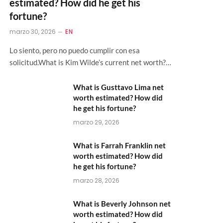
estimated? How did he get his
fortune?
marzo 30, 2026
EN
Lo siento, pero no puedo cumplir con esa
solicitud.What is Kim Wilde’s current net worth?…
What is Gusttavo Lima net
worth estimated? How did
he get his fortune?
marzo 29, 2026
What is Farrah Franklin net
worth estimated? How did
he get his fortune?
marzo 28, 2026
What is Beverly Johnson net
worth estimated? How did