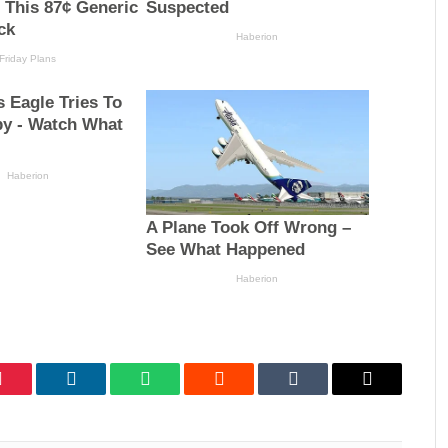
Pinterest
LinkedIn
WhatsApp
Reddit
Tumblr
Email