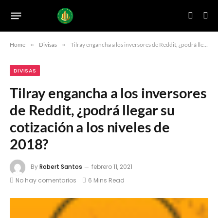
Home
»
Divisas
»
Tilray engancha a los inversores de Reddit, ¿podrá llegar su cotización a los niveles de 2018?
DIVISAS
Tilray engancha a los inversores
de Reddit, ¿podrá llegar su
cotización a los niveles de
2018?
By
Robert Santos
febrero 11, 2021
No hay comentarios
6 Mins Read