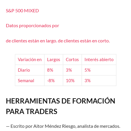
S&P 500
MIXED
Datos proporcionados por
de clientes están
en largo.
de clientes están
en corto.
Variación en
Largos
Cortos
Interés abierto
Diario
8%
3%
5%
Semanal
-8%
10%
3%
HERRAMIENTAS DE FORMACIÓN
PARA TRADERS
—
Escrito por
Aitor Méndez Riesgo
,
a
nalista de
m
ercado
s.