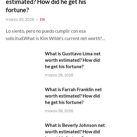
estimated? How did he get his
fortune?
marzo 30, 2026
EN
Lo siento, pero no puedo cumplir con esa
solicitud.What is Kim Wilde’s current net worth?…
What is Gusttavo Lima net
worth estimated? How did
he get his fortune?
marzo 29, 2026
What is Farrah Franklin net
worth estimated? How did
he get his fortune?
marzo 28, 2026
What is Beverly Johnson net
worth estimated? How did