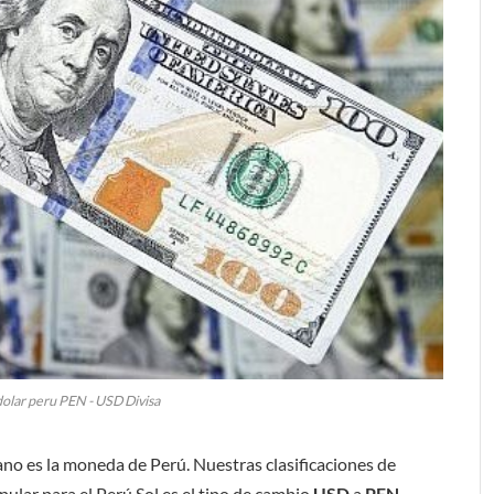
dolar peru PEN - USD Divisa
uano es la moneda de Perú. Nuestras clasificaciones de
ular para el Perú Sol es el tipo de cambio
USD
a
PEN
.