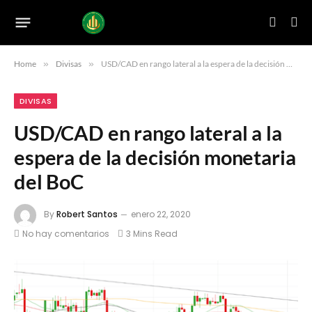
Home
»
Divisas
»
USD/CAD en rango lateral a la espera de la decisión monetaria del BoC
DIVISAS
USD/CAD en rango lateral a la
espera de la decisión monetaria
del BoC
By
Robert Santos
enero 22, 2020
No hay comentarios
3 Mins Read