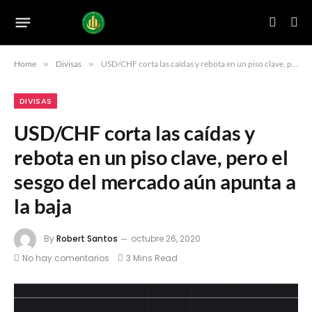
Home
»
Divisas
»
USD/CHF corta las caídas y rebota en un piso clave, pero el sesgo del mercado aún apunta a la baja
DIVISAS
USD/CHF corta las caídas y
rebota en un piso clave, pero el
sesgo del mercado aún apunta a
la baja
By
Robert Santos
octubre 26, 2020
No hay comentarios
3 Mins Read