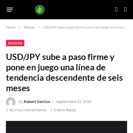
Home
»
Divisas
»
USD/JPY sube a paso firme y pone en juego una línea de tendencia descendente de seis meses
DIVISAS
USD/JPY sube a paso firme y
pone en juego una línea de
tendencia descendente de seis
meses
By
Robert Santos
septiembre 23, 2020
No hay comentarios
3 Mins Read