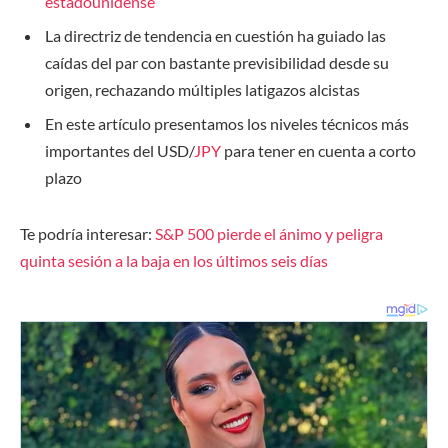
estadounidense
La directriz de tendencia en cuestión ha guiado las
caídas del par con bastante previsibilidad desde su
origen, rechazando múltiples latigazos alcistas
En este artículo presentamos los niveles técnicos más
importantes del USD/
JPY
para tener en cuenta a corto
plazo
Te podría interesar:
S&P 500 pierde el ánimo y peligra
quinta sesión a la baja en los últimos seis días