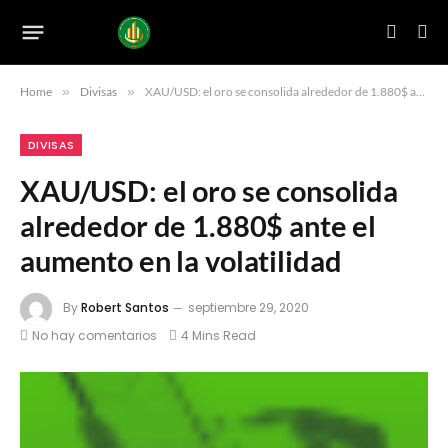
Home
»
Divisas
»
XAU/USD: el oro se consolida alrededor de 1.880$ ante el aumento en la volatilidad
DIVISAS
XAU/USD: el oro se consolida
alrededor de 1.880$ ante el
aumento en la volatilidad
By
Robert Santos
septiembre 29, 2020
No hay comentarios
4 Mins Read