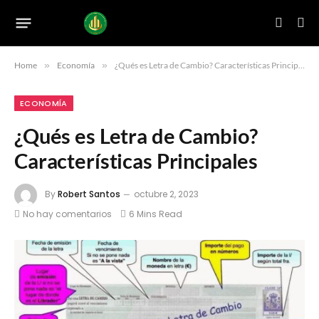
Home
»
Economía
»
¿Qués es Letra de Cambio? Características Principales
ECONOMÍA
¿Qués es Letra de Cambio?
Características Principales
By
Robert Santos
octubre 2, 2023
No hay comentarios
6 Mins Read