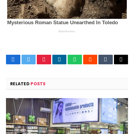
Facebook
Twitter
Pinterest
LinkedIn
WhatsApp
Reddit
Tumblr
Email
RELATED
POSTS