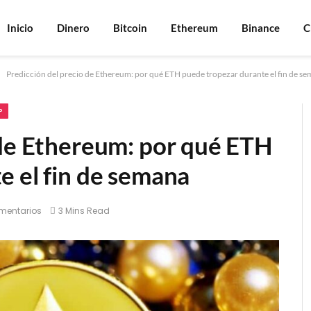
Inicio
Dinero
Bitcoin
Ethereum
Binance
C
Predicción del precio de Ethereum: por qué ETH puede tropezar durante el fin de s
?
 de Ethereum: por qué ETH
e el fin de semana
mentarios
3 Mins Read