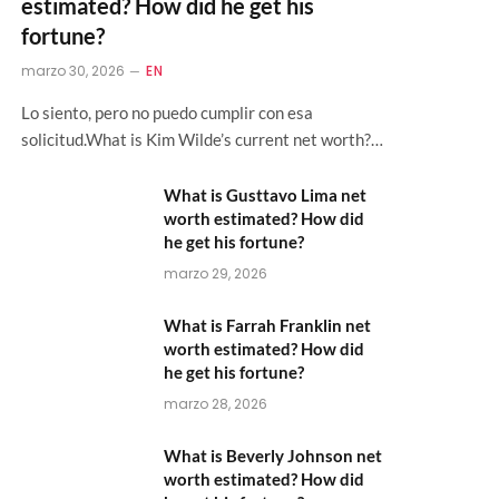
estimated? How did he get his
fortune?
marzo 30, 2026
EN
Lo siento, pero no puedo cumplir con esa
solicitud.What is Kim Wilde’s current net worth?…
What is Gusttavo Lima net
worth estimated? How did
he get his fortune?
marzo 29, 2026
What is Farrah Franklin net
worth estimated? How did
he get his fortune?
marzo 28, 2026
What is Beverly Johnson net
worth estimated? How did