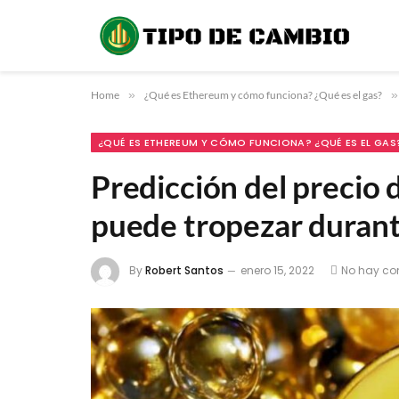
Home
»
¿Qué es Ethereum y cómo funciona? ¿Qué es el gas?
»
¿QUÉ ES ETHEREUM Y CÓMO FUNCIONA? ¿QUÉ ES EL GAS
Predicción del precio
puede tropezar durant
By
Robert Santos
enero 15, 2022
No hay co