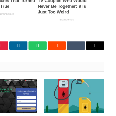
Pinterest
LinkedIn
WhatsApp
Reddit
Tumblr
Email