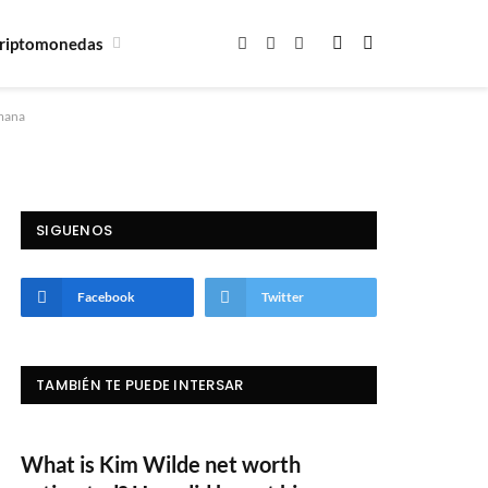
riptomonedas
Facebook
X
Instagram
(Twitter)
emana
SIGUENOS
Facebook
Twitter
TAMBIÉN TE PUEDE INTERSAR
What is Kim Wilde net worth