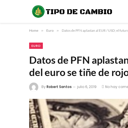
Home
»
Euro
»
Datos de PFN aplastan al EUR / USD; el futuro
EURO
Datos de PFN aplastan 
del euro se tiñe de roj
By
Robert Santos
julio 6, 2019
No hay come