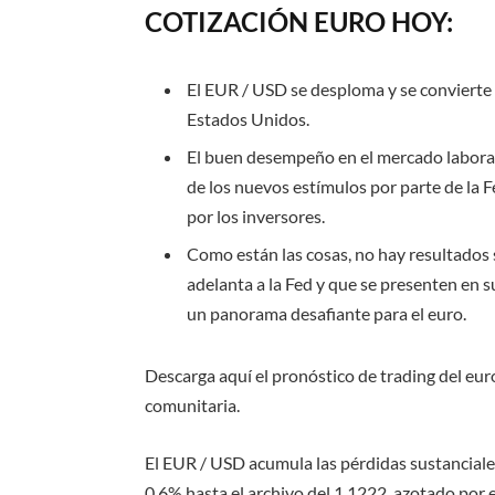
COTIZACIÓN EURO HOY:
El EUR / USD se desploma y se convierte 
Estados Unidos.
El buen desempeño en el mercado laboral
de los nuevos estímulos por parte de la F
por los inversores.
Como están las cosas, no hay resultados
adelanta a la Fed y que se presenten en s
un panorama desafiante para el euro.
Descarga aquí el
pronóstico de trading del eur
comunitaria.
El EUR / USD acumula las pérdidas sustanciales
0,6% hasta el archivo del 1.1222, azotado por