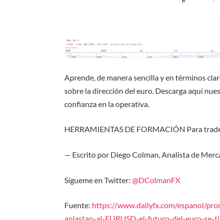
Aprende, de manera
sencilla y en términos cla
sobre la dirección del euro
. Descarga aquí nue
confianza en la operativa.
HERRAMIENTAS DE FORMACIÓN
Para trad
— Escrito por Diego Colman, Analista de Merc
Sígueme en Twitter:
@DColmanFX
Fuente:
https://www.dailyfx.com/espanol/pr
aplastan-al-EURUSD-el-futuro-del-euro-se-ti