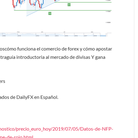
ros
cómo funciona el
comercio de f
orex
y cómo apostar
stra
guía introductoria al mercado de divisas
Y gana
ers
ados de DailyFX en Español.
onostico/precio_euro_hoy/2019/07/05/Datos-de-NFP-
ne-de-rojo.html