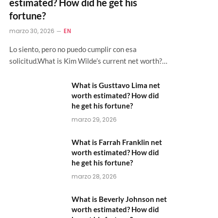
estimated? How did he get his
fortune?
marzo 30, 2026
EN
Lo siento, pero no puedo cumplir con esa
solicitud.What is Kim Wilde’s current net worth?…
What is Gusttavo Lima net
worth estimated? How did
he get his fortune?
marzo 29, 2026
What is Farrah Franklin net
worth estimated? How did
he get his fortune?
marzo 28, 2026
What is Beverly Johnson net
worth estimated? How did