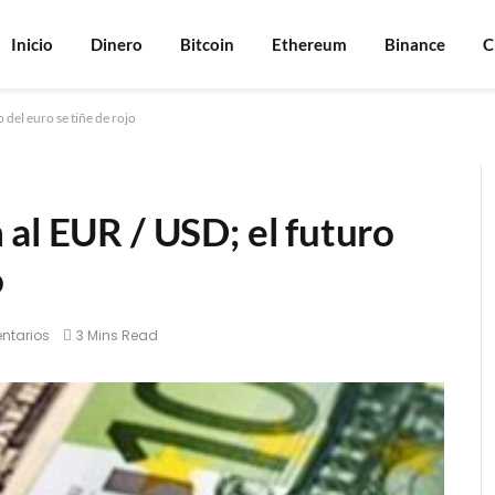
Inicio
Dinero
Bitcoin
Ethereum
Binance
C
 del euro se tiñe de rojo
al EUR / USD; el futuro
o
ntarios
3 Mins Read