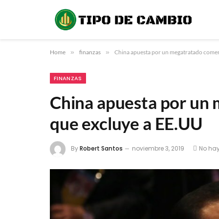
Home
»
finanzas
»
China apuesta por un megatratado comer
FINANZAS
China apuesta por un 
que excluye a EE.UU
By
Robert Santos
noviembre 3, 2019
No ha