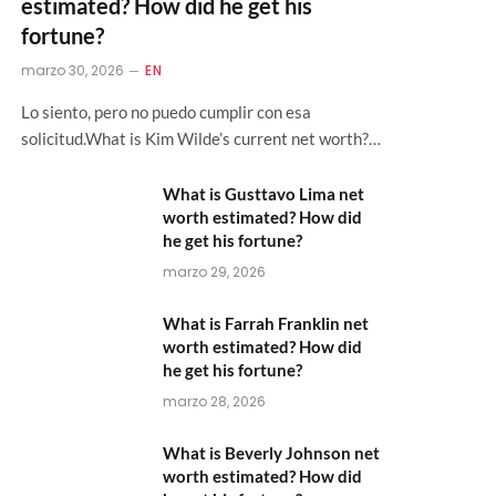
estimated? How did he get his
fortune?
marzo 30, 2026
EN
Lo siento, pero no puedo cumplir con esa
solicitud.What is Kim Wilde’s current net worth?…
What is Gusttavo Lima net
worth estimated? How did
he get his fortune?
marzo 29, 2026
What is Farrah Franklin net
worth estimated? How did
he get his fortune?
marzo 28, 2026
What is Beverly Johnson net
worth estimated? How did