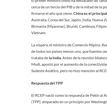
El primer ministro chino ha destacado las «alta
cerca de un tercio del PIB y de la mitad de la
firmarse el año que viene.
China es el principa
Australia, Corea del Sur, Japón, India, Nueva
Birmania (Myanmar), Brunéi, Camboya, Filipinas
Vietnam.
La víspera, el ministro de Comercio filipino, 
de todos los países menos uno, que fuentes cer
trataba de
la India
. Antes de la reunión bilate
Modi, apostó por el aumento de la conectividad 
Sudeste Asiático, pero no hizo mención al RCE
Respuesta del TPP
El RCEP nació como la respuesta de Pekín al 
(TPP), amparado en un principio por Washingt