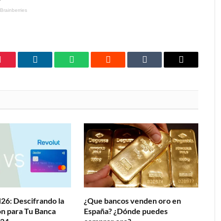
Pinterest
LinkedIn
WhatsApp
Reddit
Tumblr
Email
26: Descifrando la
¿Que bancos venden oro en
n para Tu Banca
España? ¿Dónde puedes