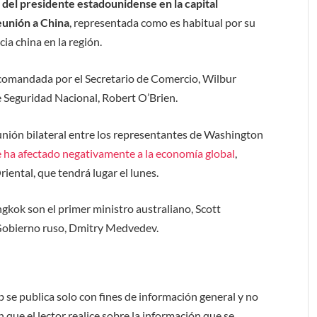
del presidente estadounidense en la capital
eunión a China
, representada como es habitual por su
ia china en la región.
 comandada por el Secretario de Comercio, Wilbur
e Seguridad Nacional, Robert O’Brien.
ión bilateral entre los representantes de Washington
e ha afectado negativamente a la economía global
,
iental, que tendrá lugar el lunes.
gkok son el primer ministro australiano, Scott
l Gobierno ruso, Dmitry Medvedev.
b se publica solo con fines de información general y no
 que el lector realice sobre la información que se