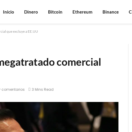
Inicio
Dinero
Bitcoin
Ethereum
Binance
C
cial que excluye a EE.UU
megatratado comercial
y comentarios
3 Mins Read