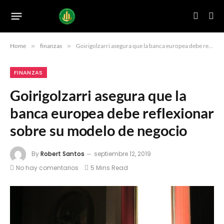
Home
»
finanzas
»
Goirigolzarri asegura que la banca europea debe reflexionar sobre su modelo de negocio
FINANZAS
Goirigolzarri asegura que la
banca europea debe reflexionar
sobre su modelo de negocio
By
Robert Santos
septiembre 12, 2019
No hay comentarios
5 Mins Read