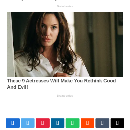
Facebook
Twitter
Pinterest
LinkedIn
WhatsApp
Reddit
Tumblr
Email