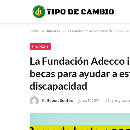
Home
»
finanzas
»
La Fundación Adecco invierte 300.000 eu
FINANZAS
La Fundación Adecco i
becas para ayudar a e
discapacidad
By
Robert Santos
junio 11, 2019
No hay com