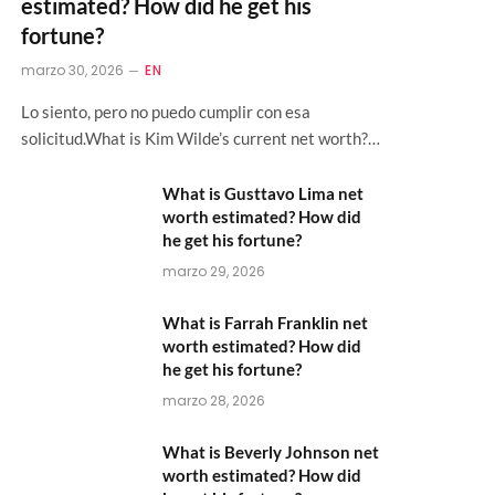
estimated? How did he get his
fortune?
marzo 30, 2026
EN
Lo siento, pero no puedo cumplir con esa
solicitud.What is Kim Wilde’s current net worth?…
What is Gusttavo Lima net
worth estimated? How did
he get his fortune?
marzo 29, 2026
What is Farrah Franklin net
worth estimated? How did
he get his fortune?
marzo 28, 2026
What is Beverly Johnson net
worth estimated? How did