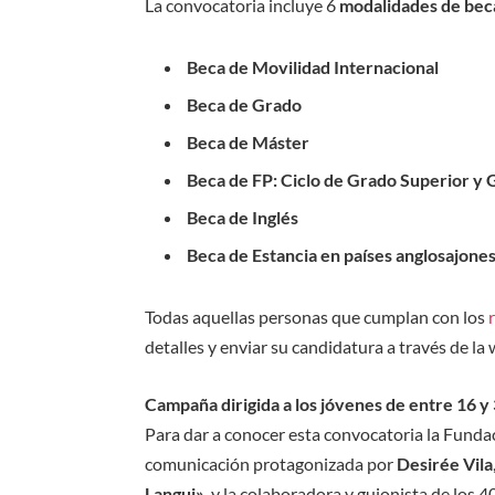
La convocatoria incluye 6
modalidades de bec
Beca de Movilidad Internacional
Beca de Grado
Beca de Máster
Beca de FP: Ciclo de Grado Superior y
Beca de Inglés
Beca de Estancia en países anglosajones
Todas aquellas personas que cumplan con los
detalles y enviar su candidatura a través de la
Campaña dirigida a los jóvenes de entre 16 y
Para dar a conocer esta convocatoria la Fund
comunicación protagonizada por
Desirée Vila
Langui»,
y la colaboradora y guionista de los 4