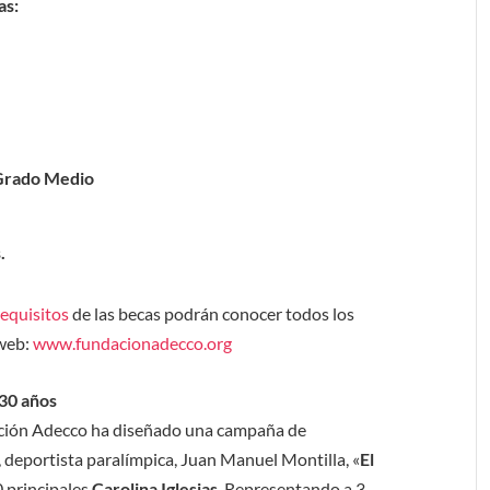
as:
 Grado Medio
.
requisitos
de las becas podrán conocer todos los
 web:
www.fundacionadecco.org
 30 años
ación Adecco ha diseñado una campaña de
, deportista paralímpica, Juan Manuel Montilla, «
El
0 principales
Carolina Iglesias
. Representando a 3