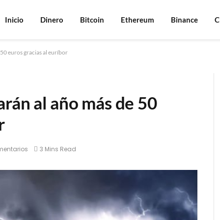
Inicio
Dinero
Bitcoin
Ethereum
Binance
C
50 euros gracias al euríbor
arán al año más de 50
r
mentarios
3 Mins Read