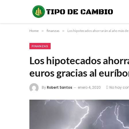
Home
»
finanzas
»
Los hipotecados ahorrarán al año más de 
FINANZAS
Los hipotecados ahorr
euros gracias al euríbo
By
Robert Santos
enero 4, 2020
No hay co