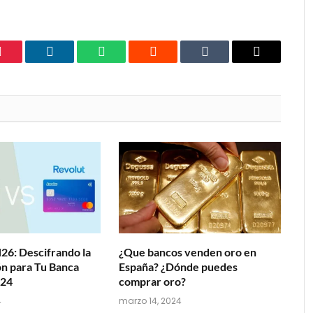
Pinterest
LinkedIn
WhatsApp
Reddit
Tumblr
Email
26: Descifrando la
¿Que bancos venden oro en
n para Tu Banca
España? ¿Dónde puedes
024
comprar oro?
4
marzo 14, 2024