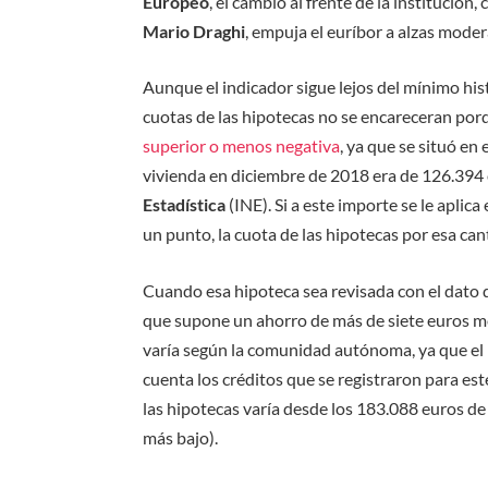
Europeo
, el cambio al frente de la institución,
Mario Draghi
, empuja el euríbor a alzas mode
Aunque el indicador sigue lejos del mínimo his
cuotas de las hipotecas no se encareceran po
superior o menos negativa
, ya que se situó en
vivienda en diciembre de 2018 era de 126.394 
Estadística
(INE). Si a este importe se le aplic
un punto, la cuota de las hipotecas por esa can
Cuando esa hipoteca sea revisada con el dato d
que supone un ahorro de más de siete euros me
varía según la comunidad autónoma, ya que el 
cuenta los créditos que se registraron para est
las hipotecas varía desde los 183.088 euros d
más bajo).