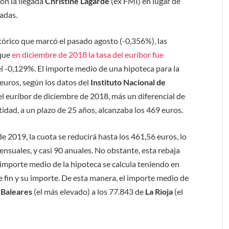
 con la llegada
Christine Lagarde
(ex FMI) en lugar de
radas.
tórico que marcó el pasado agosto (-0,356%), las
rque
en diciembre de 2018 la tasa del euríbor fue
 el -0,129%. El importe medio de una hipoteca para la
euros, según los datos del
Instituto Nacional de
a el euríbor de diciembre de 2018, más un diferencial de
tidad, a un plazo de 25 años, alcanzaba los 469 euros.
e 2019, la cuota se reducirá hasta los 461,56 euros, lo
nsuales, y casi 90 anuales. No obstante, esta rebaja
importe medio de la hipoteca se calcula teniendo en
e fin y su importe. De esta manera, el importe medio de
e
Baleares
(el más elevado) a los 77.843 de
La Rioja
(el