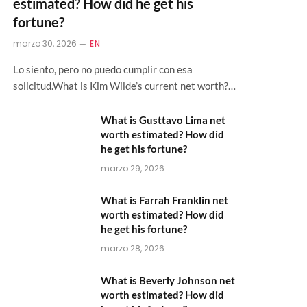
estimated? How did he get his
fortune?
marzo 30, 2026
EN
Lo siento, pero no puedo cumplir con esa
solicitud.What is Kim Wilde’s current net worth?…
What is Gusttavo Lima net
worth estimated? How did
he get his fortune?
marzo 29, 2026
What is Farrah Franklin net
worth estimated? How did
he get his fortune?
marzo 28, 2026
What is Beverly Johnson net
worth estimated? How did