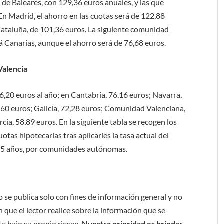
 de Baleares, con 129,36 euros anuales, y las que
 En Madrid, el ahorro en las cuotas será de 122,88
 Cataluña, de 101,36 euros. La siguiente comunidad
 Canarias, aunque el ahorro será de 76,68 euros.
Valencia
76,20 euros al año; en Cantabria, 76,16 euros; Navarra,
,60 euros; Galicia, 72,28 euros; Comunidad Valenciana,
cia, 58,89 euros. En la siguiente tabla se recogen los
otas hipotecarias tras aplicarles la tasa actual del
a 25 años, por comunidades autónomas.
b se publica solo con fines de información general y no
 que el lector realice sobre la información que se
e bajo su propio riesgo.
Nuestra prioridad es brindar