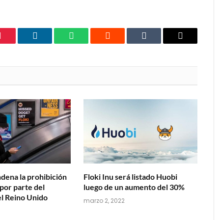
Pinterest
LinkedIn
WhatsApp
Reddit
Tumblr
Email
ndena la prohibición
Floki Inu será listado Huobi
por parte del
luego de un aumento del 30%
el Reino Unido
marzo 2, 2022