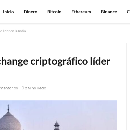
Inicio
Dinero
Bitcoin
Ethereum
Binance
C
o líder en la India
xchange criptográfico líder
mentarios
2 Mins Read