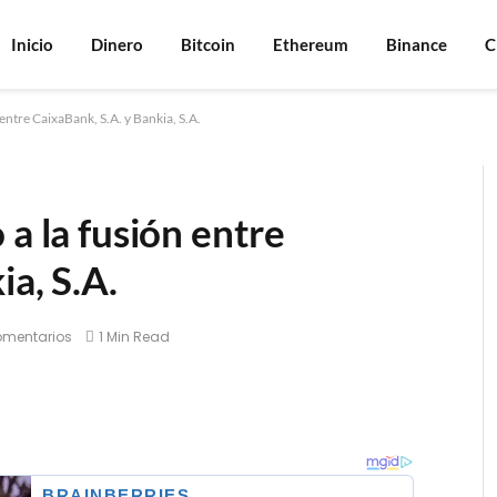
Inicio
Dinero
Bitcoin
Ethereum
Binance
C
entre CaixaBank, S.A. y Bankia, S.A.
 a la fusión entre
ia, S.A.
omentarios
1 Min Read