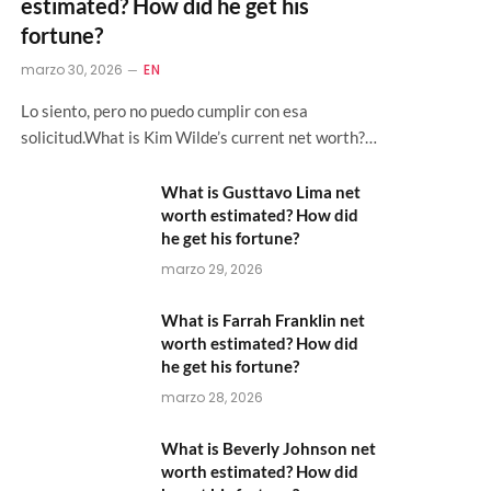
estimated? How did he get his
fortune?
marzo 30, 2026
EN
Lo siento, pero no puedo cumplir con esa
solicitud.What is Kim Wilde’s current net worth?…
What is Gusttavo Lima net
worth estimated? How did
he get his fortune?
marzo 29, 2026
What is Farrah Franklin net
worth estimated? How did
he get his fortune?
marzo 28, 2026
What is Beverly Johnson net
worth estimated? How did