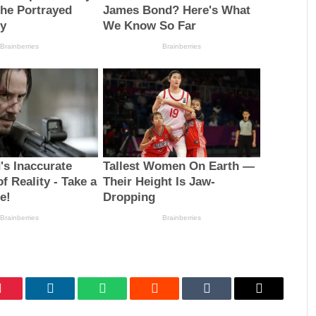
Pinterest
LinkedIn
WhatsApp
Reddit
Tumblr
Email