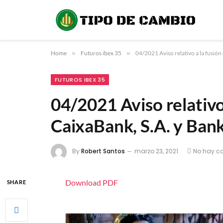
Home
»
Futuros ibex 35
»
04/2021 Aviso relativo a la fusión 
FUTUROS IBEX 35
04/2021 Aviso relativo
CaixaBank, S.A. y Bank
By
Robert Santos
marzo 23, 2021
No hay c
Download PDF
SHARE