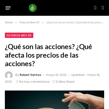
Home
»
Futuros ibex 35
»
¿Qué son las acciones? ¿Qué afecta los precios de las acciones?
FUTUROS IBEX 35
¿Qué son las acciones? ¿Qué
afecta los precios de las
acciones?
By
Robert Santos
mayo 19, 2022
Updated:
mayo 19,
2022
No hay comentarios
12 Mins Read