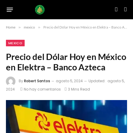
Home
»
mexico
»
Precio del Dólar Hoy en México en Elektra – Banco Azteca
MEXICO
Precio del Dólar Hoy en México
en Elektra – Banco Azteca
By
Robert Santos
agosto 5, 2024
Updated:
agosto 5,
2024
No hay comentarios
3 Mins Read